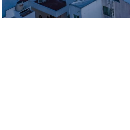
Desde
$3,060,000
MXN
Enganche
15%
Entrega
Marzo 2028
Tipologias
Studios a penthouses