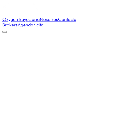
Oxygen
Trayectoria
Nosotros
Contacto
Brokers
Agendar cita